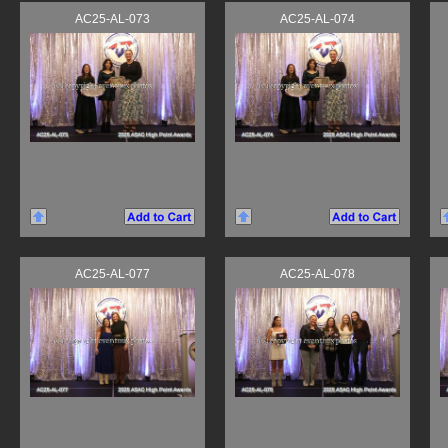
AC25-AL-073
AC25-AL-074
AC25-AL-077
AC25-AL-078