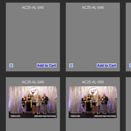
AC25-AL-045
AC25-AL-046
AC25-AL-049
AC25-AL-050