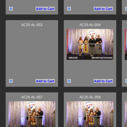
AC25-AL-053
AC25-AL-054
AC25-AL-057
AC25-AL-058