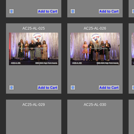
AC25-AL-025
AC25-AL-026
AC25-AL-029
AC25-AL-030